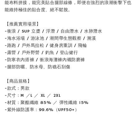
能布料拼接，能完美貼合腿部線條，即便在強烈的浪潮衝擊下也
能維持極佳的貼合度、絕不鬆脫。
【推薦實用場景】
-衝浪 / SUP 立槳 / 浮潛 / 自由潛水 / 水肺潛水
-海水浴場 / 游泳池 / 潮間帶生態觀察 / 溯溪
-路跑 / 戶外馬拉松 / 健身房重訓 / 飛輪
-露營 / 戶外野營 / 釣魚 / 登山健行
-防寒衣內搭褲 / 衝浪海灘褲內襯防磨褲
-腿部防曬、防水母、防礁石刮傷
【商品規格】
-款式：男款
-尺寸：M ／L ／ XL ／ 2XL
-材質：聚酯纖維 85% ／ 彈性纖維 15%
-紫外線防護率：99.6%（UPF50+）