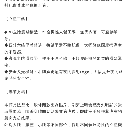
對肌膚造成的摩擦不適。
【立體工藝】
◆3D立體囊袋構造：符合男性人體工學，無需內著、可直接單
穿。
◆四針六線平整鎖邊：接縫平滑不咬肌膚，大幅降低因摩擦產生
的不適感。
◆高彈力防滑腰帶：採用不易位移、不輕易翻捲的加寬防滑鬆緊
帶。
◆安全反光標誌：右腳踝處配有夜間反射Logo，大幅提升夜間路
跑時的安全性。
【專業剪裁】
本商品版型比一般休閒款更為貼身。剛穿上時會感受到明顯的緊
緻壓迫感，隨著身體開始活動並適應後，即能完美發揮其應有的
肌肉支撐效果。
針對大腿、膝蓋、小腿等不同部位，採用不同伸展特性的立體機