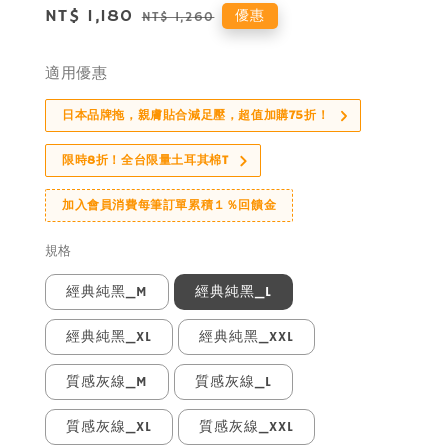
Sale
NT$ 1,180
Regular
優惠
NT$ 1,260
price
price
適用優惠
日本品牌拖，親膚貼合減足壓，超值加購75折！
限時8折！全台限量土耳其棉T
加入會員消費每筆訂單累積１％回饋金
規格
經典純黑_M
經典純黑_L
經典純黑_XL
經典純黑_XXL
質感灰線_M
質感灰線_L
質感灰線_XL
質感灰線_XXL