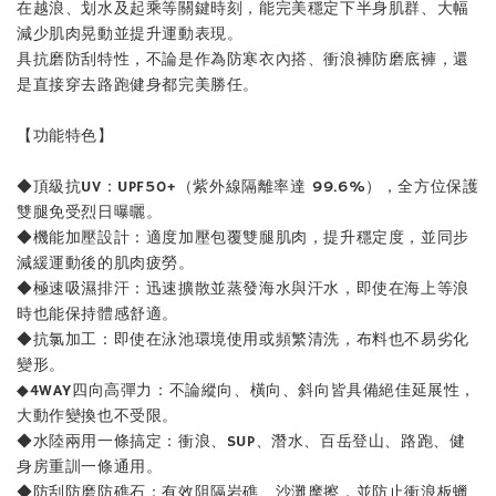
在越浪、划水及起乘等關鍵時刻，能完美穩定下半身肌群、大幅
【MYSTIC】潮流T恤 舒適涼感 土耳其棉
減少肌肉晃動並提升運動表現。
具抗磨防刮特性，不論是作為防寒衣內搭、衝浪褲防磨底褲，還
是直接穿去路跑健身都完美勝任。
-
+
NT$ 899
NT$ 1,080
【功能特色】
加入購物車
◆頂級抗UV：UPF50+（紫外線隔離率達 99.6%），全方位保護
雙腿免受烈日曝曬。
◆機能加壓設計：適度加壓包覆雙腿肌肉，提升穩定度，並同步
減緩運動後的肌肉疲勞。
◆極速吸濕排汗：迅速擴散並蒸發海水與汗水，即使在海上等浪
時也能保持體感舒適。
◆抗氯加工：即使在泳池環境使用或頻繁清洗，布料也不易劣化
變形。
◆4WAY四向高彈力：不論縱向、橫向、斜向皆具備絕佳延展性，
大動作變換也不受限。
◆水陸兩用一條搞定：衝浪、SUP、潛水、百岳登山、路跑、健
身房重訓一條通用。
◆防刮防磨防礁石：有效阻隔岩礁、沙灘摩擦，並防止衝浪板蠟