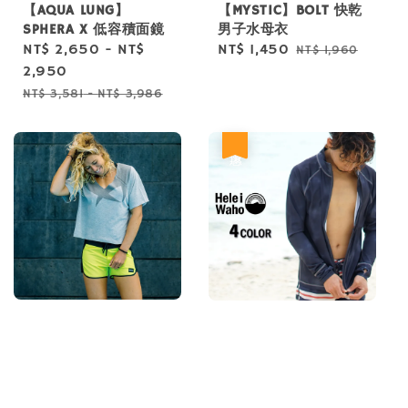
【AQUA LUNG】
【MYSTIC】BOLT 快乾
SPHERA X 低容積面鏡
男子水母衣
Sale
NT$ 2,650
-
NT$
Sale
NT$ 1,450
Regular
NT$ 1,960
price
2,950
price
price
Regular
NT$ 3,581
-
NT$ 3,986
price
優惠