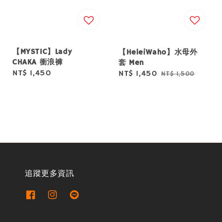
【MYSTIC】Lady
【HeleiWaho】水母外
CHAKA 衝浪褲
套 Men
Regular
NT$ 1,450
Sale
NT$ 1,450
Regular
NT$ 1,500
price
price
price
追蹤更多資訊