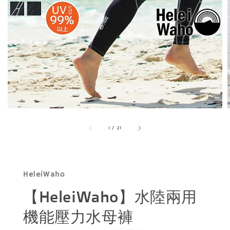
1
/
21
HeleiWaho
【HeleiWaho】水陸兩用
機能壓力水母褲