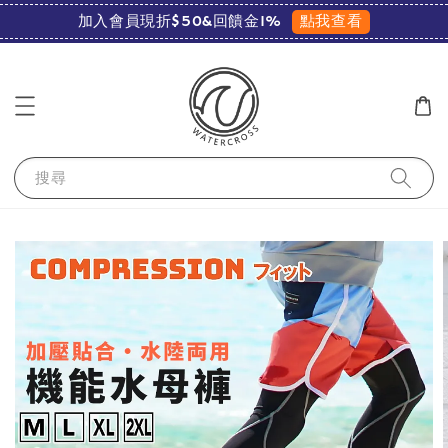
點我查看
加入會員現折$50&回饋金1%
搜尋