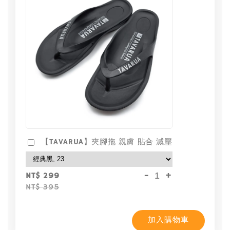
【TAVARUA】夾腳拖 親膚 貼合 減壓
-
+
NT$ 299
NT$ 395
加入購物車