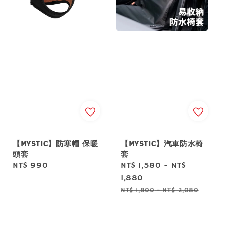
【MYSTIC】防寒帽 保暖
【MYSTIC】汽車防水椅
頭套
套
Regular
NT$ 990
Sale
NT$ 1,580
-
NT$
price
price
1,880
Regular
NT$ 1,800
-
NT$ 2,080
price