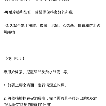
加入購物車
-可耐摩擦和防刮，使裝備保持良好的外觀
 -永久黏合氯丁橡膠、橡膠、尼龍、乙烯基、帆布和防水透
氣織物
【使用說明】
專用於橡膠、尼龍製品及潛水裝備...等。 
1. 於要上膠之表面，進行清潔並乾燥。
2. 將修補塗抹在破洞膠處，完全覆蓋且半徑超出約0.6cm 
(塗抹時可搭配附贈刷子使用)。