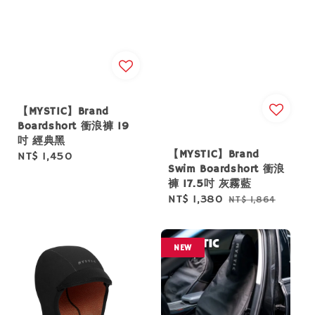
【MYSTIC】Brand
Boardshort 衝浪褲 19
吋 經典黑
【MYSTIC】Brand
Regular
NT$ 1,450
Swim Boardshort 衝浪
price
褲 17.5吋 灰霧藍
Sale
NT$ 1,380
Regular
NT$ 1,864
price
price
NEW