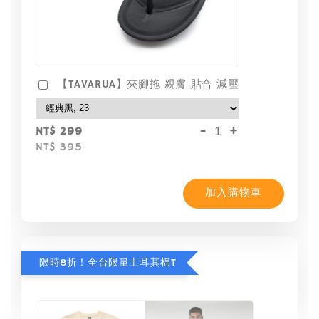
【TAVARUA】夾腳拖 親膚 貼合 減壓
-
+
NT$ 299
NT$ 395
加入購物車
限時8折！全台限量土耳其棉T