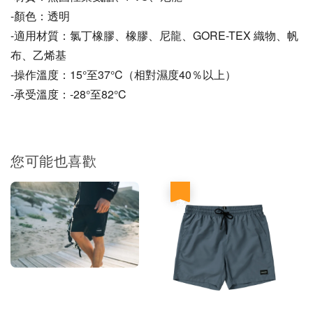
-顏色：透明
-適用材質：氯丁橡膠、橡膠、尼龍、GORE-TEX 織物、帆
布、乙烯基
-操作溫度：15°至37°C（相對濕度40％以上）
-承受溫度：-28°至82°C
您可能也喜歡
優惠