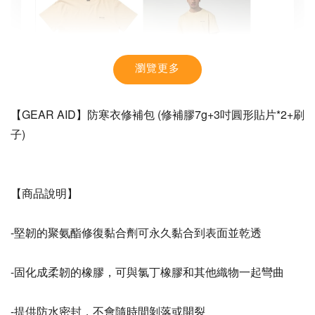
瀏覽更多
【GEAR AID】防寒衣修補包 (修補膠7g+3吋圓形貼片*2+刷
子)
【商品說明】
【MYSTIC】潮流T恤 舒適涼感 土耳其棉
-堅韌的聚氨酯修復黏合劑可永久黏合到表面並乾透
-
+
NT$ 899
-固化成柔韌的橡膠，可與氯丁橡膠和其他織物一起彎曲
NT$ 1,080
-提供防水密封，不會隨時間剝落或開裂