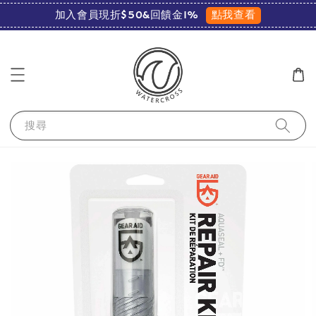
點我查看
加入會員現折$50&回饋金1%
搜尋