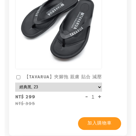
【TAVARUA】夾腳拖 親膚 貼合 減壓
-
+
NT$ 299
NT$ 395
加入購物車