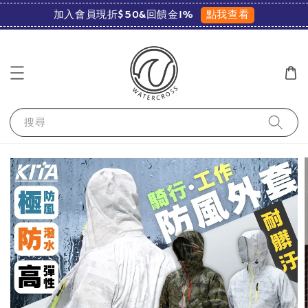
點我查看
加入會員現折$50&回饋金1%
搜尋