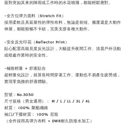
面對突如其來的陣雨或工作時的水花噴濺，都能輕鬆應對。
-
+
-全方位彈力面料（Stretch Fit）
NT$ 899
採用柔軟且具延展性的彈性布料，無論是前傾、搬運還是大動作
NT$ 1,080
伸展，都能順暢不卡頓，完美支撐各種大動作。
加入購物車
-安全反光印花（Reflector Print）
貼心配置高能見度反光設計，大幅提升夜間工作、清晨戶外活動
或暗處作業時的安全性。
-極致輕量 × 舒適貼合
超輕量化設計，就算長時間穿著工作、運動也不易產生疲勞感，
實現零負擔的舒適體驗。
型號：No.3050
尺寸規格（男女通用）： M / L / LL / 3L / 4L
材質： 100% 聚酯纖維
袖口/下擺材質： 100% 尼龍
（全件採用高彈力布料 + DWR耐久防潑水加工）