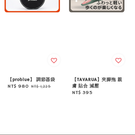
【problue】 調節器袋
【TAVARUA】夾腳拖 親
膚 貼合 減壓
Sale
NT$ 980
Regular
NT$ 1,225
Regular
NT$ 395
price
price
price