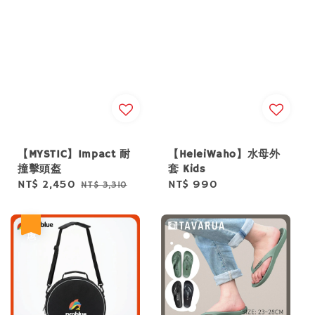
【MYSTIC】Impact 耐
【HeleiWaho】水母外
撞擊頭盔
套 Kids
Sale
NT$ 2,450
Regular
Regular
NT$ 990
NT$ 3,310
price
price
price
優惠