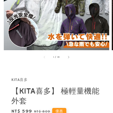
1
/
13
KITA喜多
【KITA喜多】 極輕量機能
外套
Sale
NT$ 599
Regular
優惠
NT$ 809