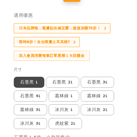
price
price
適用優惠
日本品牌拖，親膚貼合減足壓，超值加購75折！
限時8折！全台限量土耳其棉T
加入會員消費每筆訂單累積１％回饋金
尺寸
石墨黑 L
石墨黑 2L
石墨黑 3L
石墨黑 4L
叢林綠 L
叢林綠 2L
叢林綠 3L
冰川灰 L
冰川灰 2L
冰川灰 3L
虎紋紫 2L