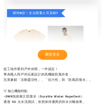
限時8折！全台限量土耳其棉T
瀏覽更多
從工地作業到戶外休閒，一件搞定！
專為職人與戶外玩家設計的高機能防風外套，
完美兼顧「活動靈活性」、「抗污性」與「防風防潑水」。
💡 核心機能特點
-DWR強效耐久防潑水（Durable Water Repellent）
通過 50 次水洗測試，依然保持優異的排水分離效果。
【MYSTIC】潮流T恤 舒適涼感 土耳其棉