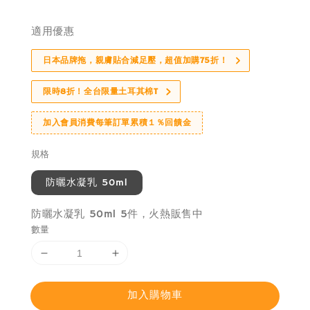
price
適用優惠
日本品牌拖，親膚貼合減足壓，超值加購75折！
限時8折！全台限量土耳其棉T
加入會員消費每筆訂單累積１％回饋金
規格
防曬水凝乳 50ml
防曬水凝乳 50ml 5件，火熱販售中
數量
加入購物車