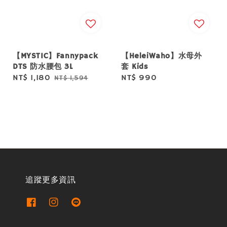
【MYSTIC】Fannypack
【HeleiWaho】水母外
DTS 防水腰包 3L
套 Kids
Sale
NT$ 1,180
Regular
Regular
NT$ 990
NT$ 1,594
price
price
price
追蹤更多資訊