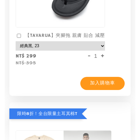
【TAVARUA】夾腳拖 親膚 貼合 減壓
-
+
NT$ 299
NT$ 395
加入購物車
限時8折！全台限量土耳其棉T