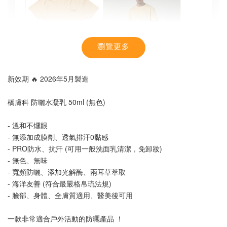
瀏覽更多
新效期 🔥 2026年5月製造
橋膚科 防曬水凝乳 50ml (無色)
- 溫和不燻眼
- 無添加成膜劑、透氣排汗0黏感
- PRO防水、抗汗 (可用一般洗面乳清潔，免卸妝)
【MYSTIC】潮流T恤 舒適涼感 土耳其棉
- 無色、無味
- 寬頻防曬、添加光解酶、兩耳草萃取
- 海洋友善 (符合最嚴格帛琉法規)
-
+
NT$ 899
- 臉部、身體、全膚質適用、醫美後可用
NT$ 1,080
一款非常適合戶外活動的防曬產品 ！