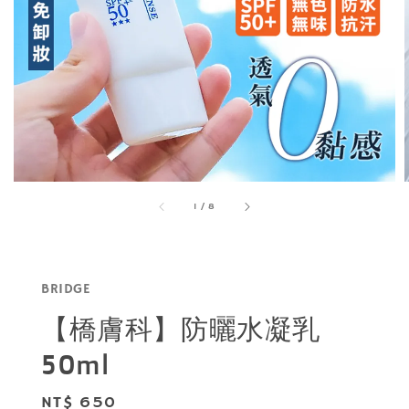
1
/
8
BRIDGE
【橋膚科】防曬水凝乳
50ml
Regular
NT$ 650