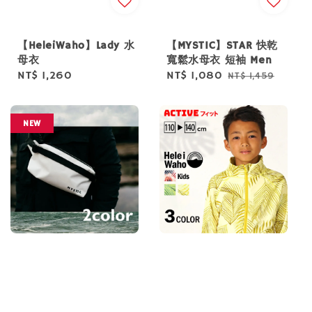
【HeleiWaho】Lady 水
【MYSTIC】STAR 快乾
母衣
寬鬆水母衣 短袖 Men
Regular
NT$ 1,260
Sale
NT$ 1,080
Regular
NT$ 1,459
price
price
price
NEW