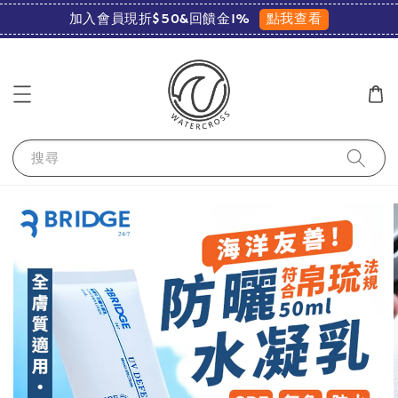
點我查看
加入會員現折$50&回饋金1%
搜尋